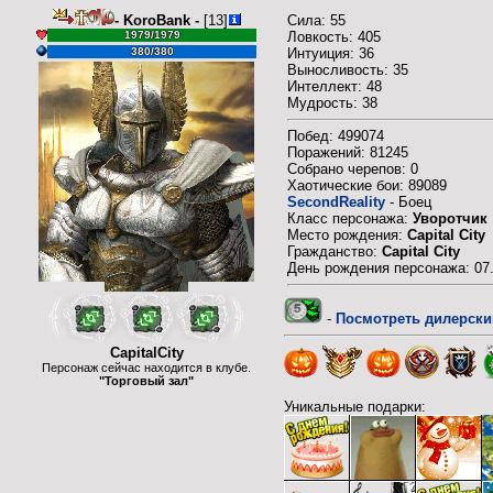
- KoroBank -
[13]
Сила: 55
1979/1979
Ловкость: 405
380/380
Интуиция: 36
Выносливость: 35
Интеллект: 48
Мудрость: 38
Побед: 499074
Поражений: 81245
Собрано черепов: 0
Хаотические бои: 89089
SecondReality
- Боец
Класс персонажа:
Уворотчик
Место рождения:
Capital City
Гражданство:
Capital City
День рождения персонажа: 07
-
Посмотреть дилерски
CapitalCity
Персонаж сейчас находится в клубе.
"Торговый зал"
Уникальные подарки: