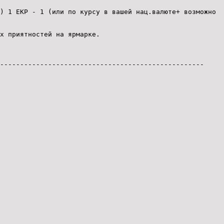
) 1 ЕКР - 1 (или по курсу в вашей нац.валюте+ возможно
х приятностей на ярмарке.
---------------------------------------------------