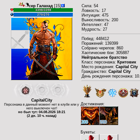
сер Галахад
[15]
Сила: 54
3398/3398
Ловкость: 17
270/270
Интуиция: 475
Выносливость: 200
Интеллект: 47
Мудрость: 27
Побед: 448412
Поражений: 139399
Собрано черепов: 860
Хаотические бои: 305887
Нейтральное братство
Класс персонажа:
Критовик
Место рождения:
Capital City
Гражданство:
Capital City
День рождения персонажа: 10
CapitalCity
Достижения:
Персонажа в данный момент нет в клубе или у
него выключен чат!
но был тут: 04.08.2026 18:21
(2 дн. 10 ч. назад)
200
500
Букеты: