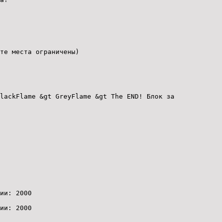
те места ограничены)
lackFlame &gt GreyFlame &gt The END! Блок за
ии: 2000
ии: 2000