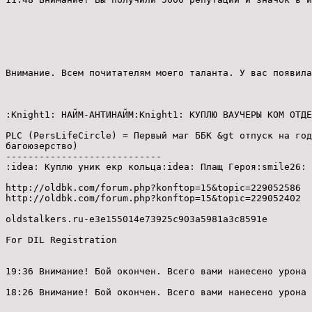
Внимание. Всем почитателям моего таланта. У вас появила
:Knight1: НАЙМ-АНТИНАЙМ:Knight1: КУПЛЮ ВАУЧЕРЫ КОМ ОТДЕ
PLC (PersLifeCircle) = Первый маг ББК &gt отпуск на год
багоюзерство)
----------------------------
:idea: Куплю уник екр кольца:idea: Плащ Героя:smile26: 
http://oldbk.com/forum.php?konftop=15&topic=229052586
http://oldbk.com/forum.php?konftop=15&topic=229052402
oldstalkers.ru-e3e155014e73925c903a5981a3c8591e
For DIL Registration
19:36 Внимание! Бой окончен. Всего вами нанесено урона 
18:26 Внимание! Бой окончен. Всего вами нанесено урона 