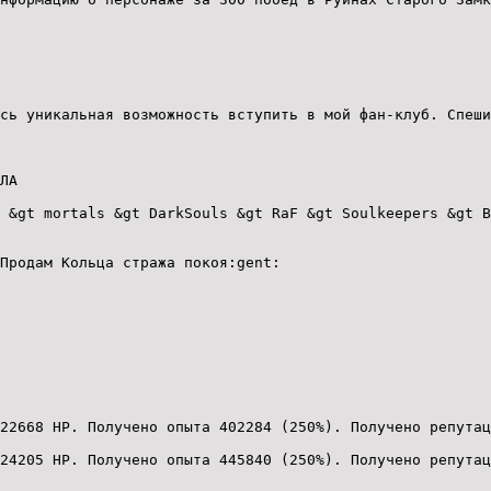
сь уникальная возможность вступить в мой фан-клуб. Спеши
ЛА
 &gt mortals &gt DarkSouls &gt RaF &gt Soulkeepers &gt B
Продам Кольца стража покоя:gent:
22668 HP. Получено опыта 402284 (250%). Получено репутац
24205 HP. Получено опыта 445840 (250%). Получено репутац