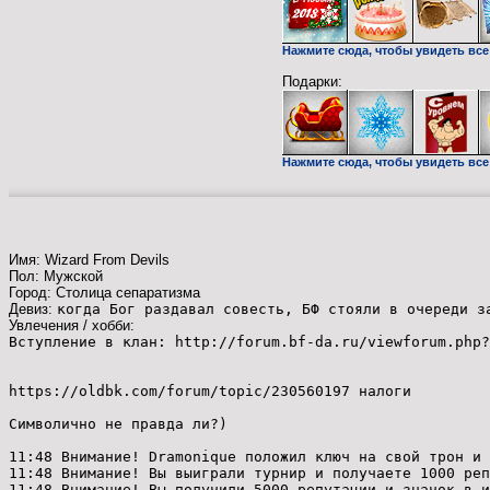
Нажмите сюда, чтобы увидеть все
Подарки:
Нажмите сюда, чтобы увидеть все 
Имя: Wizard From Devils
Пол: Мужской
Город: Столица сепаратизма
Девиз:
когда Бог раздавал совесть, БФ стояли в очереди з
Увлечения / хобби:
Вступление в клан: http://forum.bf-da.ru/viewforum.php?
https://oldbk.com/forum/topic/230560197 налоги
Символично не правда ли?)
11:48 Внимание! Dramonique положил ключ на свой трон и 
11:48 Внимание! Вы выиграли турнир и получаете 1000 реп
11:48 Внимание! Вы получили 5000 репутации и значок в и