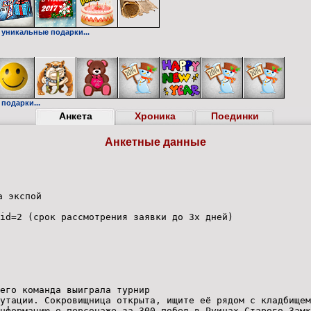
 уникальные подарки...
подарки...
Анкета
Хроника
Поединки
Анкетные данные
а экспой
id=2 (срок рассмотрения заявки до 3х дней)
его команда выиграла турнир
утации. Сокровищница открыта, ищите её рядом с кладбищем
нформацию о персонаже за 300 побед в Руинах Старого Замк