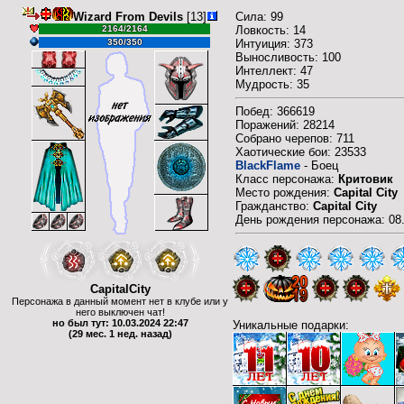
Wizard From Devils
[13]
Сила: 99
2164/2164
Ловкость: 14
350/350
Интуиция: 373
Выносливость: 100
Интеллект: 47
Мудрость: 35
Побед: 366619
Поражений: 28214
Собрано черепов: 711
Хаотические бои: 23533
BlackFlame
- Боец
Класс персонажа:
Критовик
Место рождения:
Capital City
Гражданство:
Capital City
День рождения персонажа: 08
CapitalCity
Персонажа в данный момент нет в клубе или у
него выключен чат!
но был тут: 10.03.2024 22:47
Уникальные подарки:
(29 мес. 1 нед. назад)