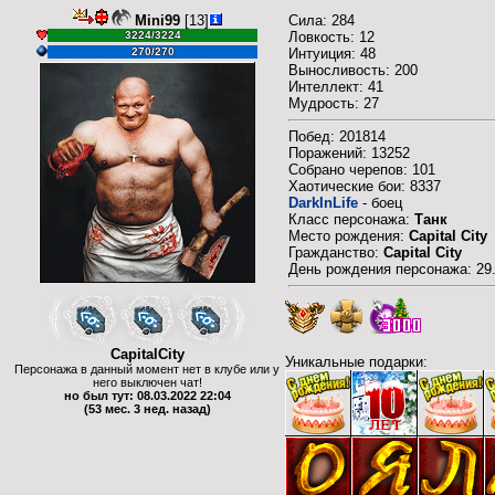
Mini99
[13]
Сила: 284
3224/3224
Ловкость: 12
270/270
Интуиция: 48
Выносливость: 200
Интеллект: 41
Мудрость: 27
Побед: 201814
Поражений: 13252
Собрано черепов: 101
Хаотические бои: 8337
DarkInLife
- боец
Класс персонажа:
Танк
Место рождения:
Capital City
Гражданство:
Capital City
День рождения персонажа: 29
CapitalCity
Уникальные подарки:
Персонажа в данный момент нет в клубе или у
него выключен чат!
но был тут: 08.03.2022 22:04
(53 мес. 3 нед. назад)