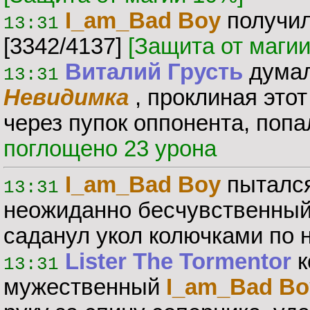
I_am_Bad Boy
получил
13:31
[3342/4137]
[Защита от маги
Виталий Грусть
думал
13:31
Невидимка
, проклиная этот
через пупок оппонента, поп
поглощено 23 урона
I_am_Bad Boy
пытался 
13:31
неожиданно бесчувственны
саданул укол колючками по 
Lister The Tormentor
к
13:31
мужественный
I_am_Bad Bo