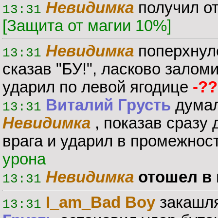
Невидимка
получил о
13:31
[Защита от магии 10%]
Невидимка
поперхнулс
13:31
сказав "БУ!", ласково заломи
ударил по левой ягодице
-??
Виталий Грусть
думал
13:31
Невидимка
, показав сразу 
врага и ударил в промежнос
урона
Невидимка
отошел в 
13:31
I_am_Bad Boy
закашля
13:31