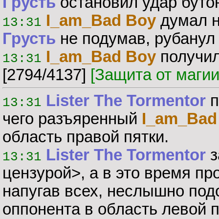
Грусть
остановил удар бутон
I_am_Bad Boy
думал н
13:31
Грусть
не подумав, рубанул
I_am_Bad Boy
получил
13:31
[2794/4137]
[Защита от маги
Lister The Tormentor
п
13:31
чего разъяренный
I_am_Bad
область правой пятки.
Lister The Tormentor
з
13:31
цензурой>, а в это время п
напугав всех, неслышно под
оппонента в область левой 