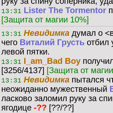
руку за спину соперника, уд
Lister The Tormentor
п
13:31
[Защита от магии 10%]
Невидимка
думал о <в
13:31
чего
Виталий Грусть
отбил 
левой пятки.
I_am_Bad Boy
получил
13:31
[3256/4137]
[Защита от маги
Невидимка
пытался чт
13:31
неожиданно мужественный
ласково заломил руку за спи
ягодице
-??
[??/??]