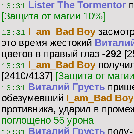
Lister The Tormentor
п
13:31
[Защита от магии 10%]
I_am_Bad Boy
засмотр
13:31
это время жестокий
Виталий
цветов в правый глаз
-292
[2
I_am_Bad Boy
получил
13:31
[2410/4137]
[Защита от маги
Виталий Грусть
прише
13:31
обезумевший
I_am_Bad Boy
противника, ударил в пром
поглощено 56 урона
Виталий Грусть
получ
13:31