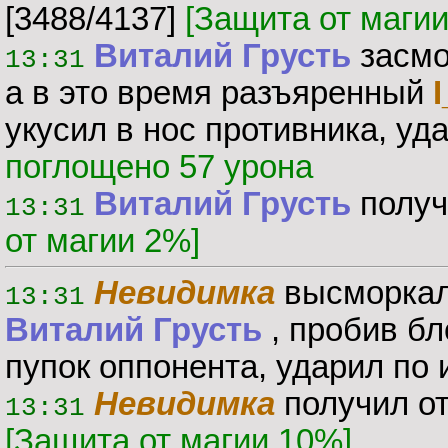
[3488/4137]
[Защита от маги
Виталий Грусть
засмо
13:31
а в это время разъяренный
укусил в нос противника, уд
поглощено 57 урона
Виталий Грусть
получ
13:31
от магии 2%]
Невидимка
высморкал
13:31
Виталий Грусть
, пробив бл
пупок оппонента, ударил по
Невидимка
получил о
13:31
[Защита от магии 10%]