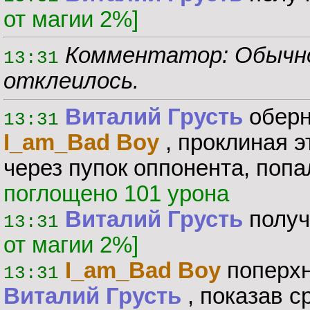
от магии 2%]
Комментатор: Обычно
13:31
отклеилось.
Виталий Грусть
оберн
13:31
I_am_Bad Boy
, проклиная э
через пупок оппонента, попа
поглощено 101 урона
Виталий Грусть
получ
13:31
от магии 2%]
I_am_Bad Boy
поперхн
13:31
Виталий Грусть
, показав с