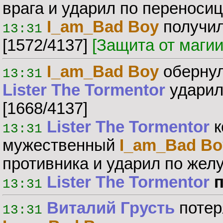
врага и ударил по переноси
I_am_Bad Boy
получил
13:31
[1572/4137]
[Защита от маги
I_am_Bad Boy
обернул
13:31
Lister The Tormentor
ударил
[1668/4137]
Lister The Tormentor
к
13:31
мужественный
I_am_Bad Bo
противника и ударил по жел
Lister The Tormentor
п
13:31
Виталий Грусть
потер
13:31