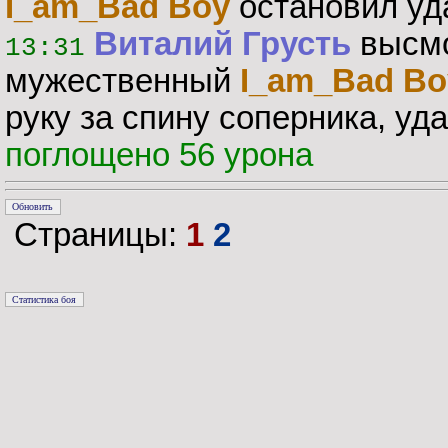
I_am_Bad Boy
остановил уда
Виталий Грусть
высмо
13:31
мужественный
I_am_Bad Bo
руку за спину соперника, уд
поглощено 56 урона
Страницы:
1
2