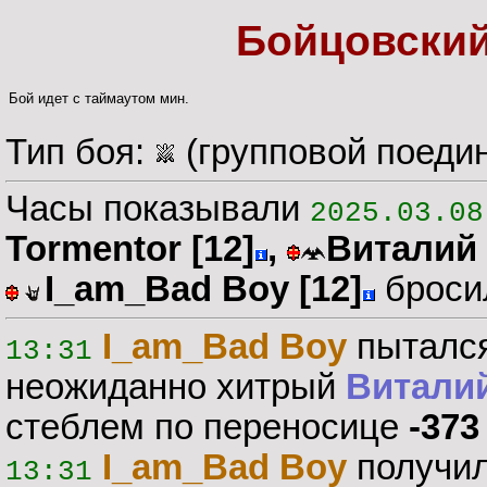
Бойцовски
Бой идет с таймаутом мин.
Тип боя:
(групповой поеди
Часы показывали
2025.03.08
Tormentor
[12]
,
Виталий 
I_am_Bad Boy
[12]
бросил
I_am_Bad Boy
пытался 
13:31
неожиданно хитрый
Виталий
стеблем по переносице
-373
I_am_Bad Boy
получил
13:31