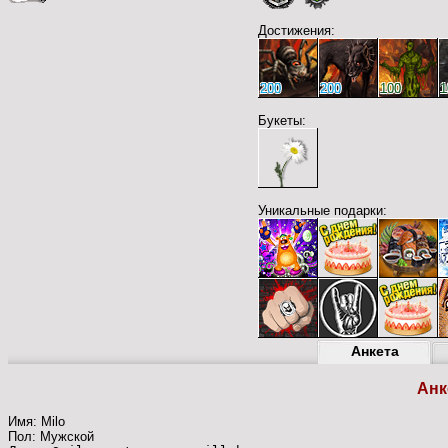
Достижения:
200
200
100
1
Букеты:
Уникальные подарки:
Анкета
Анк
Имя: Milo
Пол: Мужской