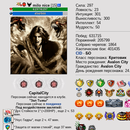
milo nice
[15]
Сила: 297
6197/6197
Ловкость: 23
454/500
Интуиция: 301
Выносливость: 300
Интеллект: 54
Мудрость: 50
Побед: 631715
Поражений: 205799
Собрано черепов: 1864
Хаотические бои: 401435
CID
-
БО
Класс персонажа:
Критовик
Место рождения:
Avalon City
Гражданство:
Avalon City
День рождения персонажа: 24
CapitalCity
Персонаж сейчас находится в клубе.
"Зал Тьмы"
Персонаж сейчас в
поединке
Под воздействием заклятий:
"Дух Стойкости 1":(+200HP) , еще 2 ч. 53
мин.
"Укус Гидры", еще 2 ч. 47 мин.
"Защита от магии стихий", еще 37 мин.