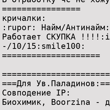
================
кричалки:
:rupor: Найм/Антинайм:
Работает СКУПКА !!!!:i
-/10/15:smile100:
====================
======================
===Для Ув.Паладинов:==
Совподение IP:
Биохимик, Boorzina - д