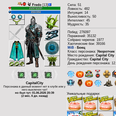
Fredo
[13]
Сила: 51
2157/2157
Ловкость: 482
350/350
Интуиция: 14
Выносливость: 50
Интеллект: 45
Мудрость: 35
Побед: 276097
Поражений: 35132
Собрано черепов: 1977
Хаотические бои: 39166
MiB
-
Боец
Класс персонажа:
Уворотчик
Место рождения:
Capital City
Гражданство:
Capital City
День рождения персонажа: 12
CapitalCity
Персонажа в данный момент нет в клубе или у
него выключен чат!
но был тут: 01.06.2026 20:39
Уникальные подарки:
(2 мес. 6 дн. назад)