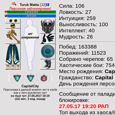
Turuk Maktu
[12]
Сила: 106
Персонаж заблокирован!
Ловкость: 27
2355/2355
260/260
Интуиция: 259
Выносливость: 100
Интеллект: 40
Мудрость: 26
Побед: 163388
Поражений: 11523
Собрано черепов: 65
Хаотические бои: 75
Место рождения:
Capi
Гражданство:
Capital 
День рождения персо
CapitalCity
Персонажа в данный момент нет в клубе
Сообщение от паладин
или у него выключен чат!
но был тут: 27.05.2017 19:19
блокировке:
(111 мес. 3 нед. назад)
27.05.17 19:20 РАП
Топ выхода из хаоса/