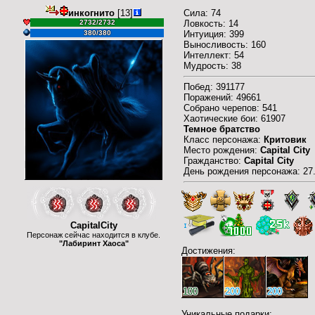
инкогнито
[13]
Сила: 74
2732/2732
Ловкость: 14
380/380
Интуиция: 399
Выносливость: 160
Интеллект: 54
Мудрость: 38
Побед: 391177
Поражений: 49661
Собрано черепов: 541
Хаотические бои: 61907
Темное братство
Класс персонажа:
Критовик
Место рождения:
Capital City
Гражданство:
Capital City
День рождения персонажа: 27.
CapitalCity
Персонаж сейчас находится в клубе.
"Лабиринт Хаоса"
Достижения:
100
200
200
Уникальные подарки: