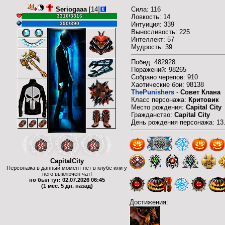
Seriogaaa
[14]
Сила: 116
3316/3316
Ловкость: 14
390/390
Интуиция: 339
Выносливость: 225
Интеллект: 57
Мудрость: 39
Побед: 482928
Поражений: 98265
Собрано черепов: 910
Хаотические бои: 98138
ThePunishers
-
Совет Клана
Класс персонажа:
Критовик
Место рождения:
Capital City
Гражданство:
Capital City
День рождения персонажа: 13
CapitalCity
Персонажа в данный момент нет в клубе или у
него выключен чат!
но был тут: 02.07.2026 06:45
(1 мес. 5 дн. назад)
Достижения: